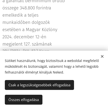
a garantált bérminimum bruttó
összege 348.800 forintra
emelkedik a teljes
munkaidőben dolgozók
esetében a Magyar Közlöny
2024. december 12-én
megjelent 127. számának
394/2024. (XII. 12.) Korm.
rendelete alapján.
Sütiket használunk, hogy biztosítsuk a weboldal megfelelő
működését és biztonságát, valamint hogy a lehető legjobb
felhasználói élményt kínáljuk Neked.
Újabb bejegyzés
Korábbi bejegyzés
Csak a legszükségesebbek elfogadása
© 2026 Oreo-Tax Kft
Összes elfogadása
Sütik