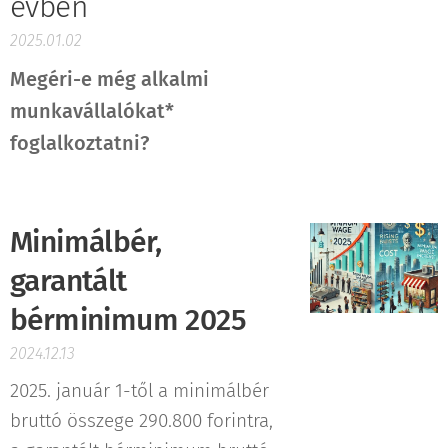
évben
2025.01.02
Megéri-e még alkalmi
munkavállalókat*
foglalkoztatni?
Minimálbér,
garantált
bérminimum 2025
2024.12.13
2025. január 1-től a minimálbér
bruttó összege 290.800 forintra,