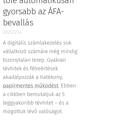
tőle automatikusan
gyorsabb az ÁFA-
bevallás
2025.12.14
A digitális számlakezelés sok
vállalkozó számára még mindig
bizonytalan terep. Gyakran
tévhitek és félreértések
akadályozzák a hatékony,
papírmentes működést
. Ebben
a cikkben bemutatjuk az 5
leggyakoribb tévhitet – és a
mögöttük lévő valóságot.