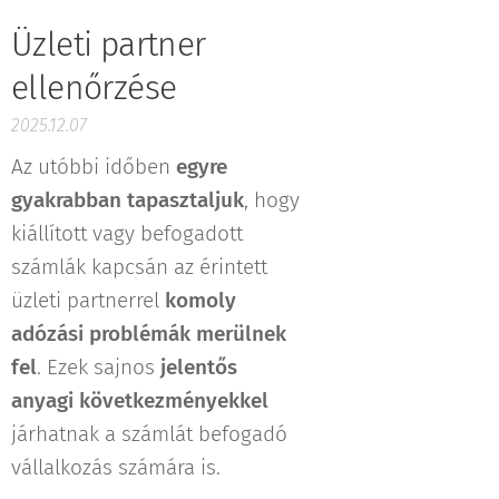
Üzleti partner
ellenőrzése
2025.12.07
Az utóbbi időben
egyre
gyakrabban tapasztaljuk
, hogy
kiállított vagy befogadott
számlák kapcsán az érintett
üzleti partnerrel
komoly
adózási problémák merülnek
fel
. Ezek sajnos
jelentős
anyagi következményekkel
járhatnak a számlát befogadó
vállalkozás számára is.