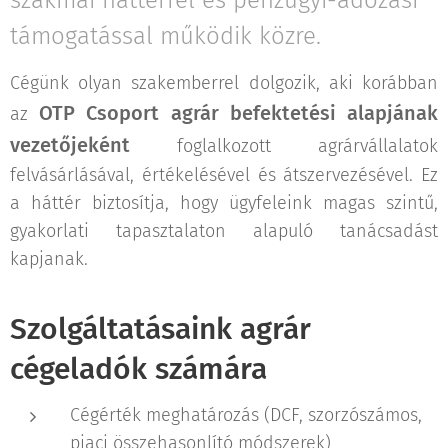
szakmai háttérrel és pénzügyi-adózási
támogatással működik közre.
Cégünk olyan szakemberrel dolgozik, aki korábban
OTP Csoport agrár befektetési alapjának
az
vezetőjeként
foglalkozott agrárvállalatok
felvásárlásával, értékelésével és átszervezésével. Ez
a háttér biztosítja, hogy ügyfeleink magas szintű,
gyakorlati tapasztalaton alapuló tanácsadást
kapjanak.
Szolgáltatásaink agrár
cégeladók számára
Cégérték meghatározás (DCF, szorzószámos,
piaci összehasonlító módszerek)