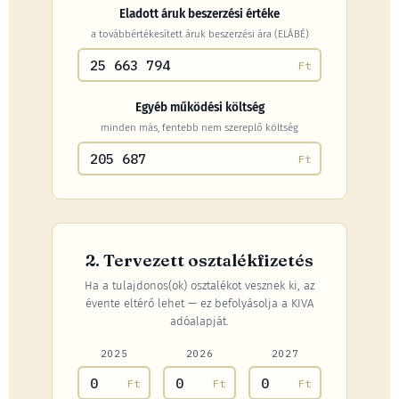
Eladott áruk beszerzési értéke
a továbbértékesített áruk beszerzési ára (ELÁBÉ)
Ft
Egyéb működési költség
minden más, fentebb nem szereplő költség
Ft
2. Tervezett osztalékfizetés
Ha a tulajdonos(ok) osztalékot vesznek ki, az
évente eltérő lehet — ez befolyásolja a KIVA
adóalapját.
2025
2026
2027
Ft
Ft
Ft