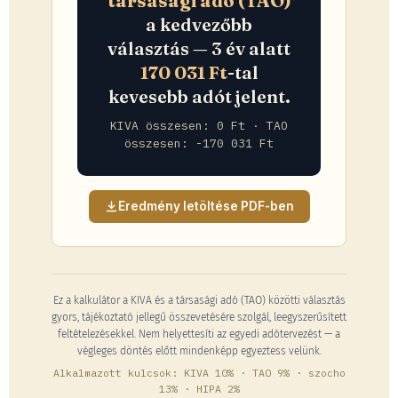
társasági adó (TAO)
a kedvezőbb
választás — 3 év alatt
170 031 Ft
-tal
kevesebb adót jelent.
KIVA összesen: 0 Ft · TAO
összesen: -170 031 Ft
Eredmény letöltése PDF-ben
Ez a kalkulátor a KIVA és a társasági adó (TAO) közötti választás
gyors, tájékoztató jellegű összevetésére szolgál, leegyszerűsített
feltételezésekkel. Nem helyettesíti az egyedi adótervezést — a
végleges döntés előtt mindenképp egyeztess velünk.
Alkalmazott kulcsok: KIVA 10% · TAO 9% · szocho
13% · HIPA 2%