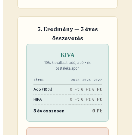
3. Eredmény — 3 éves
összevetés
KIVA
10% kisvállalati adó, a bér- és
osztalékalapon
Tétel
2025
2026
2027
0 Ft
0 Ft
0 Ft
Adó (10%)
0 Ft
0 Ft
0 Ft
HIPA
3 év összesen
0 Ft