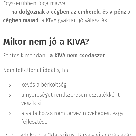
Egyszerűbben fogalmazva:
👉
ha dolgoznak a cégben az emberek, és a pénz a
cégben marad
, a KIVA gyakran jó választás.
Mikor nem jó a KIVA?
Fontos kimondani:
a KIVA nem csodaszer
.
Nem feltétlenül ideális, ha:
kevés a bérköltség,
a nyereséget rendszeresen osztalékként
veszik ki,
a vállalkozás nem tervez növekedést vagy
fejlesztést.
Ilyen esetekben a "klasszikus" társasági adózás akár