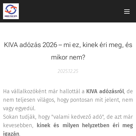
KIVA adózás 2026 – mi ez, kinek éri meg, és
mikor nem?
2025.12.25
Ha vállalkozóként már hallottál a
KIVA adózásról
, de
nem teljesen világos, hogy pontosan mit jelent, nem
vagy egyedül.
Sokan tudják, hogy "valami kedvező adó", de azt már
kevesebben,
kinek és milyen helyzetben éri meg
igazán
.