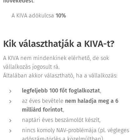
növekedést
.
👉 A KIVA adókulcsa
10%
Kik választhatják a KIVA-t?
A KIVA nem mindenkinek elérhető, de sok
vállalkozás jogosult rá.
Általában akkor választható, ha a vállalkozás:
legfeljebb 100 főt foglalkoztat
,
az éves bevétele
nem haladja meg a 6
milliárd forintot
,
naptári éves beszámolót készít,
nincs komoly NAV-problémája (pl. végleges
adószám-törlés a közelmúltban)