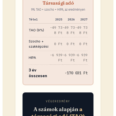
Társasági adó
9% TAO + szocho + HIPA, az eredményen
Tétel
2025
2026
2027
-49 73
-49 73
-49 73
TAO (9%)
8 Ft
8 Ft
8 Ft
Szocho +
0 Ft
0 Ft
0 Ft
szakképzési
-6 939
-6 939
-6 939
HIPA
Ft
Ft
Ft
3 év
-170 031 Ft
összesen
VÉGEREDMÉNY
A számok alapján
a