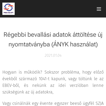
Régebbi bevallási adatok áttöltése új
nyomtatványba (ÁNYK használat)
2021.01.04
Hogyan is működik? Sokszor probléma, hogy előző
évekből származó 1041-t kapunk, vagy töltünk le az
EBEV-ből, és nekünk az idei verzióban lenne
szükségünk az új adatokra,
Vagy csinálnák egy évente egyszer beeső ügyfél SZJA