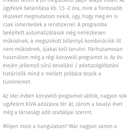
inkább vezeti a jól megszokott papír alapú listáit. Az
ügyfelek betanítása kb. 1,5 -2 óra, mire a fontosabb
részeket megmutatom nekik, úgy, hogy még én is
csak ismerkedek a rendszerrel. A programba
beépített automatizálások még nehézkesen
működnek, a megszokott billentyű kombinációk itt
nem működnek, újakat kell tanulni. Párhuzamosan
használom még a régi könyvelő programot is. Az év
elején jellemző sűrű bevallási / adatszolgáltatási
határidők mind e mellett próbára teszik a
türelmemet.
Az idei évben könyvelő programot váltok, nagyon sok
ügyfelem KIVA adózásra tér át, zárom a tavalyi évet
még a társasági adó szabályai szerint.
Milyen most a hangulatom? Már nagyon várom a