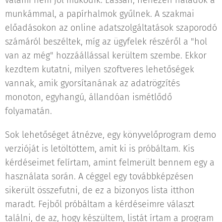
valami nem jól működik. Lassan, nehezen haladok a
munkámmal, a papírhalmok gyűlnek. A szakmai
előadásokon az online adatszolgáltatások szaporodó
számáról beszéltek, míg az ügyfelek részéről a "hol
van az még" hozzáállással kerültem szembe. Ekkor
kezdtem kutatni, milyen szoftveres lehetőségek
vannak, amik gyorsítanának az adatrögzítés
monoton, egyhangú, állandóan ismétlődő
folyamatán.
Sok lehetőséget átnézve, egy könyvelőprogram demo
verzióját is letöltöttem, amit ki is próbáltam. Kis
kérdéseimet felírtam, amint felmerült bennem egy a
használata során. A céggel egy továbbképzésen
sikerült összefutni, de ez a bizonyos lista itthon
maradt. Fejből próbáltam a kérdéseimre választ
találni, de az, hogy készültem, listát írtam a program