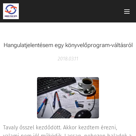
Hangulatjelentésem egy könyvelőprogram-váltásról
2018.03.11
Tavaly ősszel kezdődött. Akkor kezdtem érezni,