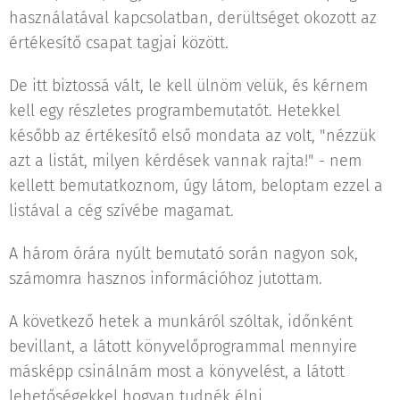
használatával kapcsolatban, derültséget okozott az
értékesítő csapat tagjai között.
De itt biztossá vált, le kell ülnöm velük, és kérnem
kell egy részletes programbemutatót. Hetekkel
később az értékesítő első mondata az volt, "nézzük
azt a listát, milyen kérdések vannak rajta!" - nem
kellett bemutatkoznom, úgy látom, beloptam ezzel a
listával a cég szívébe magamat.
A három órára nyúlt bemutató során nagyon sok,
számomra hasznos információhoz jutottam.
A következő hetek a munkáról szóltak, időnként
bevillant, a látott könyvelőprogrammal mennyire
másképp csinálnám most a könyvelést, a látott
lehetőségekkel hogyan tudnék élni.